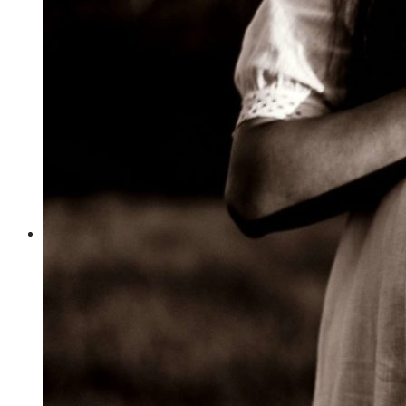
Your wishlist is empty.
Votre Babymoon Auvergne Rhône Alpes
View Wishlist
Votre Babymoon en Bourgogne-Franche-
Comté
Se Connecter
Votre Babymoon en Bretagne
Créer un compte