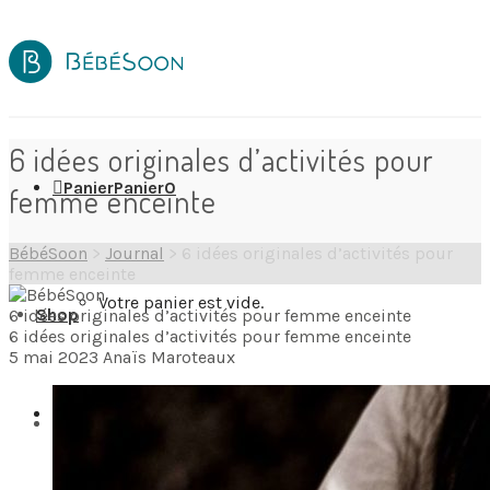
6 idées originales d’activités pour
Panier
Panier
0
femme enceinte
BébéSoon
>
Journal
>
6 idées originales d’activités pour
femme enceinte
Votre panier est vide.
Shop
6 idées originales d’activités pour femme enceinte
6 idées originales d’activités pour femme enceinte
5 mai 2023
Anaïs Maroteaux
Wishlist
0
Destinations