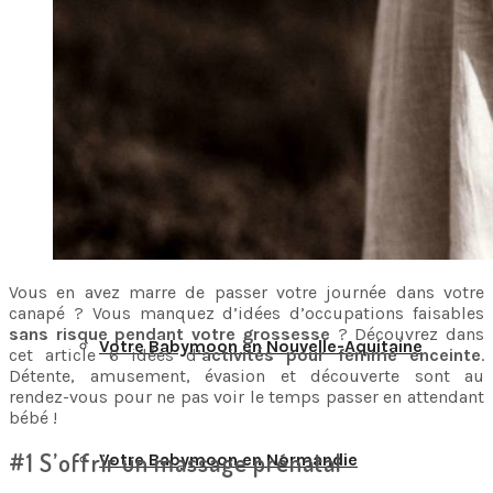
Votre Babymoon en Centre-Val-de-Loire
Votre Babymoon en Grand-Est
Votre Babymoon en Ile-de-France
Vous en avez marre de passer votre journée dans votre
canapé ? Vous manquez d’idées d’occupations faisables
sans risque pendant votre grossesse
? Découvrez dans
Votre Babymoon en Nouvelle-Aquitaine
cet article 6 idées d’
activités pour femme enceinte
.
Détente, amusement, évasion et découverte sont au
rendez-vous pour ne pas voir le temps passer en attendant
bébé !
#1 S’offrir un massage prénatal
Votre Babymoon en Normandie