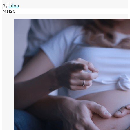
By
Lilou
Mai
20