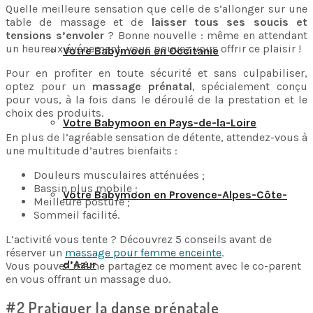
Quelle meilleure sensation que celle de s’allonger sur une
table de massage et de
laisser tous ses soucis et
tensions s’envoler
? Bonne nouvelle : même en attendant
un heureux événement, vous pouvez vous offrir ce plaisir !
Votre Babymoon en Occitanie
Pour en profiter en toute sécurité et sans culpabiliser,
optez pour un
massage prénatal
, spécialement conçu
pour vous, à la fois dans le déroulé de la prestation et le
choix des produits.
Votre Babymoon en Pays-de-la-Loire
En plus de l’agréable sensation de détente, attendez-vous à
une multitude d’autres bienfaits :
Douleurs musculaires atténuées ;
Bassin plus mobile ;
Votre Babymoon en Provence-Alpes-Côte-
Meilleure posture ;
Sommeil facilité.
L’activité vous tente ? Découvrez 5 conseils avant de
réserver un
massage pour femme enceinte
.
d’Azur
Vous pouvez même partagez ce moment avec le co-parent
en vous offrant un massage duo.
#2 Pratiquer la danse prénatale