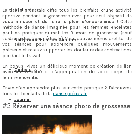
Ateliers
La danse prénatale offre tous les bienfaits d’une activité
sportive pendant la grossesse avec pour seul objectif de
vous amuser et de faire le plein d’endorphines
! Cette
méthode de danse imaginée pour les femmes enceintes
peut se pratiquer durant les 9 mois de grossesse (sauf
contre-indication médicale). Vous pouvez même profiter de
Babymoon Haut de Gamme
vos séances pour apprendre quelques mouvements
précieux et mieux supporter les douleurs des contractions
pendant le travail.
En bonus, vivez un délicieux moment de création de
lien
Cadeau
avec votre bébé
et d’appropriation de votre corps de
femme enceinte.
Envie d’en apprendre plus sur cette pratique ? Découvrez
tous les bienfaits de la
danse prénatale
.
Journal
#3 Réserver une séance photo de grossesse
Contact