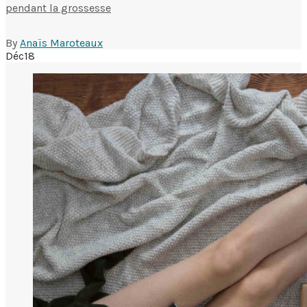
pendant la grossesse
By
Anaïs Maroteaux
Déc
18