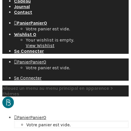
Cadeau
Journal
Contact
Panier
Panier
0
Votre panier est vide.
Wishlist
0
Your wishlist is empty.
View Wishlist
Se Connecter
Panier
Panier
0
Votre panier est vide.
Se Connecter
Allouez un menu au menu principal en apparence >
thèmes
Panier
Panier
0
Votre panier est vide.