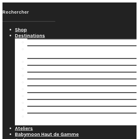
Shop
Destinations
Votre Babymoon Auvergne Rhône Alpes
Votre Babymoon en Bourgogne-Franche-
Comté
Votre Babymoon en Bretagne
Votre Babymoon en Centre-Val-de-Loire
Votre Babymoon en Grand-Est
Votre Babymoon en Ile-de-France
Votre Babymoon en Nouvelle-Aquitaine
Votre Babymoon en Normandie
Votre Babymoon en Occitanie
Votre Babymoon en Pays-de-la-Loire
Votre Babymoon en Provence-Alpes-Côte-
d’Azur
Ateliers
Babymoon Haut de Gamme