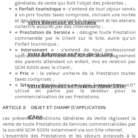
générales de vente qui font l’objet des présentes ;
« Forfait touristique »
: s’entend de tout séjour vendu
à un prix toutes taxes comprises, incluant une nuitée
et des Services comprenant le logement et les ateliers
Votre Babymoon en Occitanie
collectifs assurés par des Intervenants ;
« Prestation de Service »
: désigne toute Prestation
commandée par le Client sur le Site, autre qu’un
Forfait touristique ;
« Intervenant »
: s’entend de tout professionnel
Votre Babymoon en Pays-de-la-Loire
spécialiste de la maternité, ou de l’accompagnement
des parents attendant un enfant, mis en relation par
GCM SOON avec le Client ;
« Prix »
: la valeur unitaire de la Prestation toutes
taxes comprises ;
« Site »
: site de Vente en Ligne “www.bebesoon.fr”
Votre Babymoon en Provence-Alpes-Côte-
utilisé en partie par le Vendeur pour la
commercialisation de ses Prestations.
ARTICLE 2 OBJET ET CHAMP D’APPLICATION
d’Azur
Les présentes Conditions Générales de Vente régissent la
vente de toute Prestations de Services commercialisées par
la société GCM SOON notamment via son Site internet.
L’ensemble des Prestations et les séjours proposés à la