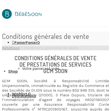
Conditions générales de vente
Panier
Panier
0
BébéSoon
>
Conditions générales de vente
CONDITIONS GÉNÉRALES DE VENTE
DE PRESTATIONS DE SERVICES
Votre panier est vide.
GCM SOON
Shop
GCM SOON, Société à Responsabilité Limitée
Unipersonnelle, immatriculée au Registre du Commerce et
des Sociétés de DIJON sous le numéro 852 949 510, dont le
Wishlist
0
siège est à DIJON (21000), 3 Place Dupuis, titulaire de
Destinations
l’immatriculation d’agent de voyages IM021190007
couverte par une Assurance Responsabilité Civile
Professionnelle n° MTRC201900167, souscrite auprès de