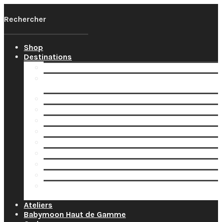
Shop
Destinations
Votre Babymoon Auvergne Rhône Alpes
Votre Babymoon en Bourgogne-Franche-
Comté
Votre Babymoon en Bretagne
Votre Babymoon en Centre-Val-de-Loire
Votre Babymoon en Grand-Est
Votre Babymoon en Ile-de-France
Votre Babymoon en Nouvelle-Aquitaine
Votre Babymoon en Normandie
Votre Babymoon en Occitanie
Votre Babymoon en Pays-de-la-Loire
Votre Babymoon en Provence-Alpes-Côte-
d’Azur
Ateliers
Babymoon Haut de Gamme