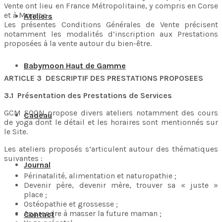
Vente ont lieu en France Métropolitaine, y compris en Corse
et à Monaco.
Ateliers
Les présentes Conditions Générales de Vente précisent
notamment les modalités d’inscription aux Prestations
proposées à la vente autour du bien-être.
Babymoon Haut de Gamme
ARTICLE 3 DESCRIPTIF DES PRESTATIONS PROPOSEES
3.1 Présentation des Prestations de Services
GCM SOON propose divers ateliers notamment des cours
Cadeau
de yoga dont le détail et les horaires sont mentionnés sur
le Site.
Les ateliers proposés s’articulent autour des thématiques
suivantes :
Journal
Périnatalité, alimentation et naturopathie ;
Devenir père, devenir mère, trouver sa « juste »
place ;
Ostéopathie et grossesse ;
Apprendre à masser la future maman ;
Contact