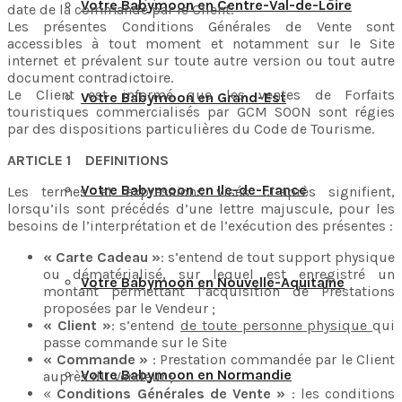
Votre Babymoon en Centre-Val-de-Loire
date de la commande par le Client.
Les présentes Conditions Générales de Vente sont
accessibles à tout moment et notamment sur le Site
internet et prévalent sur toute autre version ou tout autre
document contradictoire.
Le Client est informé que les ventes de Forfaits
Votre Babymoon en Grand-Est
touristiques commercialisés par GCM SOON sont régies
par des dispositions particulières du Code de Tourisme.
ARTICLE 1 DEFINITIONS
Votre Babymoon en Ile-de-France
Les termes et expressions visés ci-après signifient,
lorsqu’ils sont précédés d’une lettre majuscule, pour les
besoins de l’interprétation et de l’exécution des présentes :
« Carte Cadeau »
: s’entend de tout support physique
ou dématérialisé, sur lequel est enregistré un
Votre Babymoon en Nouvelle-Aquitaine
montant permettant l’acquisition de Prestations
proposées par le Vendeur ;
« Client »
: s’entend
de toute personne physique
qui
passe commande sur le Site
« Commande »
: Prestation commandée par le Client
Votre Babymoon en Normandie
auprès du Vendeur ;
«
Conditions Générales de Vente »
: les conditions