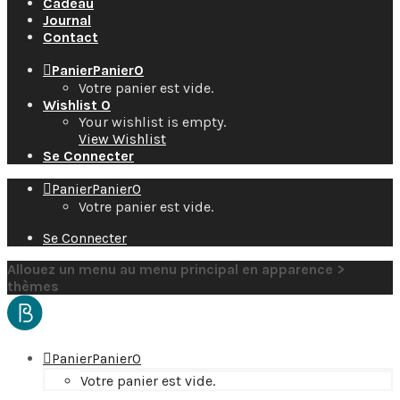
Cadeau
Journal
Contact
Panier
Panier
0
Votre panier est vide.
Wishlist
0
Your wishlist is empty.
View Wishlist
Se Connecter
Panier
Panier
0
Votre panier est vide.
Se Connecter
Allouez un menu au menu principal en apparence >
thèmes
Panier
Panier
0
Votre panier est vide.