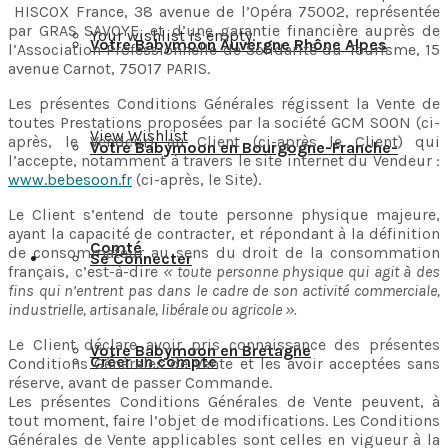
HISCOX France, 38 avenue de l’Opéra 75002, représentée
par GRAS SAVOYE, et d’une garantie financière auprès de
Your wishlist is empty.
Votre Babymoon Auvergne Rhône Alpes
l’Association Professionnelle de Solidarité du Tourisme, 15
avenue Carnot, 75017 PARIS.
Les présentes Conditions Générales régissent la Vente de
toutes Prestations proposées par la société GCM SOON (ci-
View Wishlist
après, le Vendeur) au Client (ci-après le Client) qui
Votre Babymoon en Bourgogne-Franche-
l’accepte, notamment à travers le site internet du Vendeur :
www.bebesoon.fr
(ci-après, le Site).
Le Client s’entend de toute personne physique majeure,
ayant la capacité de contracter, et répondant à la définition
Comté
de consommateur au sens du droit de la consommation
Se Connecter
français, c’est-à-dire
« toute personne physique qui agit à des
fins qui n’entrent pas dans le cadre de son activité commerciale,
industrielle, artisanale, libérale ou agricole ».
Le Client déclare avoir pris connaissance des présentes
Votre Babymoon en Bretagne
Créer un compte
Conditions Générales de Vente et les avoir acceptées sans
réserve, avant de passer Commande.
Les présentes Conditions Générales de Vente peuvent, à
tout moment, faire l’objet de modifications. Les Conditions
Générales de Vente applicables sont celles en vigueur à la