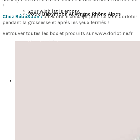
!
Your wishlist is empty.
Votre Babymoon Auvergne Rhône Alpes
Chez BébéSoon :
on adore le concept pour se faire dorloter
pendant la grossesse et après les yeux fermés !
Retrouver toutes les box et produits sur www.dorlotine.fr
View Wishlist
Votre Babymoon en Bourgogne-Franche-
Comté
Se Connecter
Votre Babymoon en Bretagne
Créer un compte