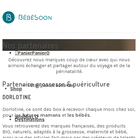
Nos partenaires
Panier
Panier
0
Découvrez nous marques coup de cœur avec qui nous
aimons échanger et partager autour du voyage et de la
périnatalité.
Partenaire grossesse & puériculture
Votre panier est vide.
Shop
DORLOTINE
Dorlotine, ce sont des box à recevoir chaque mois chez soi,
pour les
futures mamans
et
les bébés
.
Wishlist
0
Destinations
Vous retrouverez des marques françaises, des produits
BIO, naturels, adaptés à la grossesse, maternité et bébé,
ainsi que des articles fait-main par des créateurs de talents