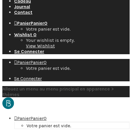
Cadeau
Journal
Contact
Panier
Panier
0
Votre panier est vide.
Wishlist
0
Your wishlist is empty.
View Wishlist
Se Connecter
Panier
Panier
0
Votre panier est vide.
Se Connecter
Allouez un menu au menu principal en apparence >
thèmes
Panier
Panier
0
Votre panier est vide.