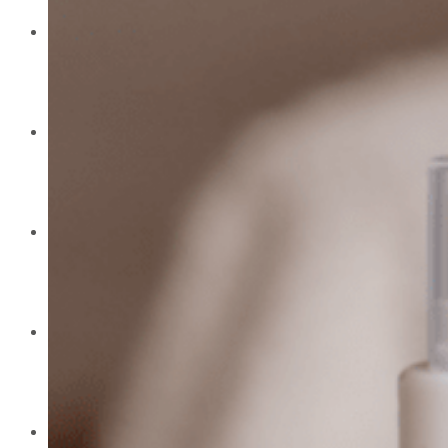
Ateliers
Babymoon Haut de Gamme
Cadeau
Journal
Contact