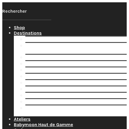
Shop
Destinations
Votre Babymoon Auvergne Rhône Alpes
Votre Babymoon en Bourgogne-Franche-
Comté
Votre Babymoon en Bretagne
Votre Babymoon en Centre-Val-de-Loire
Votre Babymoon en Grand-Est
Votre Babymoon en Ile-de-France
Votre Babymoon en Nouvelle-Aquitaine
Votre Babymoon en Normandie
Votre Babymoon en Occitanie
Votre Babymoon en Pays-de-la-Loire
Votre Babymoon en Provence-Alpes-Côte-
d’Azur
Ateliers
Babymoon Haut de Gamme