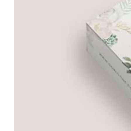
Votre Babymoon en Centre-Val-de-Loire
Votre Babymoon en Grand-Est
Votre Babymoon en Ile-de-France
Votre Babymoon en Nouvelle-Aquitaine
Votre Babymoon en Normandie