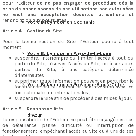
pour l’Editeur de ne pas engager de procédure dès la
prise de connaissance de ces utilisations non autorisées
ne vaut pas acceptation desdites utilisations et
renonciation aux poursuites.
Votre Babymoon en Occitanie
Article 4 – Gestion du Site
Pour la bonne gestion du Site, l’Editeur pourra à tout
moment :
Votre Babymoon en Pays-de-la-Loire
suspendre, interrompre ou limiter l’accès à tout ou
partie du Site, réserver l’accès au Site, ou à certaines
parties du Site, à une catégorie déterminée
d’internautes ;
supprimer toute information pouvant en perturber le
Votre Babymoon en Provence-Alpes-Côte-
fonctionnement ou entrant en contravention avec les
lois nationales ou internationales ;
suspendre le Site afin de procéder à des mises à jour.
Article 5 – Responsabilités
d’Azur
La responsabilité de l’Editeur ne peut être engagée en cas
de défaillance, panne, difficulté ou interruption de
fonctionnement, empêchant l’accès au Site ou à une de ses