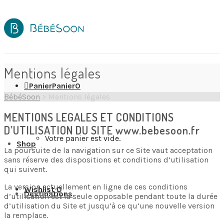
Mentions légales
Panier
Panier
0
BébéSoon
>
Mentions légales
MENTIONS LEGALES ET CONDITIONS
D’UTILISATION DU SITE www.bebesoon.fr
Votre panier est vide.
Shop
La poursuite de la navigation sur ce Site vaut acceptation
sans réserve des dispositions et conditions d’utilisation
qui suivent.
La version actuellement en ligne de ces conditions
Wishlist
0
Destinations
d’utilisation est la seule opposable pendant toute la durée
d’utilisation du Site et jusqu’à ce qu’une nouvelle version
la remplace.