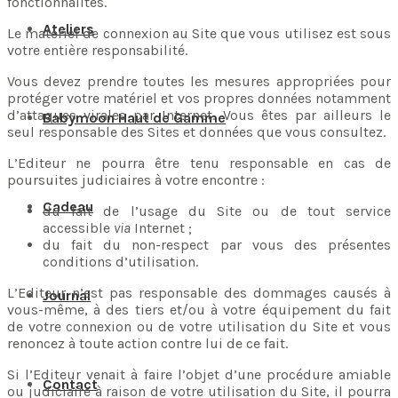
fonctionnalités.
Ateliers
Le matériel de connexion au Site que vous utilisez est sous
votre entière responsabilité.
Vous devez prendre toutes les mesures appropriées pour
protéger votre matériel et vos propres données notamment
d’attaques virales par Internet. Vous êtes par ailleurs le
Babymoon Haut de Gamme
seul responsable des Sites et données que vous consultez.
L’Editeur ne pourra être tenu responsable en cas de
poursuites judiciaires à votre encontre :
Cadeau
du fait de l’usage du Site ou de tout service
accessible
via
Internet ;
du fait du non-respect par vous des présentes
conditions d’utilisation.
L’Editeur n’est pas responsable des dommages causés à
Journal
vous-même, à des tiers et/ou à votre équipement du fait
de votre connexion ou de votre utilisation du Site et vous
renoncez à toute action contre lui de ce fait.
Si l’Editeur venait à faire l’objet d’une procédure amiable
Contact
ou judiciaire à raison de votre utilisation du Site, il pourra