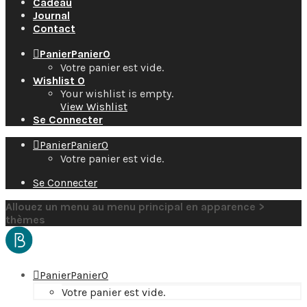
Cadeau
Journal
Contact
Panier
Panier
0
Votre panier est vide.
Wishlist
0
Your wishlist is empty.
View Wishlist
Se Connecter
Panier
Panier
0
Votre panier est vide.
Se Connecter
Allouez un menu au menu principal en apparence >
thèmes
Panier
Panier
0
Votre panier est vide.