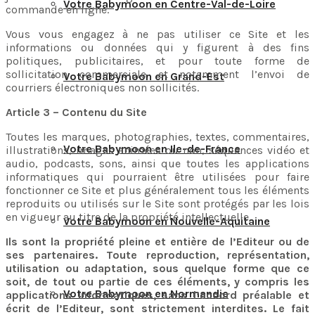
Votre Babymoon en Centre-Val-de-Loire
commande en ligne.
Vous vous engagez à ne pas utiliser ce Site et les
informations ou données qui y figurent à des fins
politiques, publicitaires, et pour toute forme de
sollicitation commerciale et notamment l’envoi de
Votre Babymoon en Grand-Est
courriers électroniques non sollicités.
Article 3 – Contenu du Site
Toutes les marques, photographies, textes, commentaires,
Votre Babymoon en Ile-de-France
illustrations, images animées ou non, séquences vidéo et
audio, podcasts, sons, ainsi que toutes les applications
informatiques qui pourraient être utilisées pour faire
fonctionner ce Site et plus généralement tous les éléments
reproduits ou utilisés sur le Site sont protégés par les lois
en vigueur au titre de la propriété intellectuelle.
Votre Babymoon en Nouvelle-Aquitaine
Ils sont la propriété pleine et entière de l’Editeur ou de
ses partenaires. Toute reproduction, représentation,
utilisation ou adaptation, sous quelque forme que ce
soit, de tout ou partie de ces éléments, y compris les
Votre Babymoon en Normandie
applications informatiques, sans l’accord préalable et
écrit de l’Editeur, sont strictement interdites. Le fait