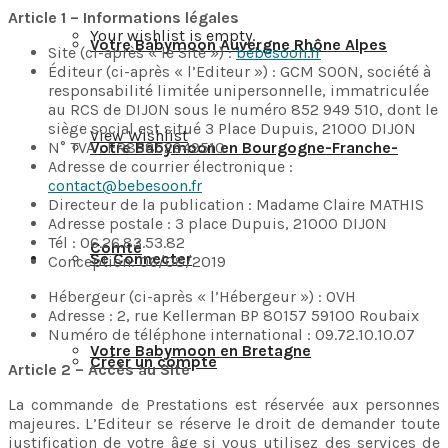
Article 1 – Informations légales
Your wishlist is empty.
Votre Babymoon Auvergne Rhône Alpes
Site (ci-après « le Site ») :
bebesoon.fr
Éditeur (ci-après « l’Editeur ») : GCM SOON, société à
responsabilité limitée unipersonnelle, immatriculée
au RCS de DIJON sous le numéro 852 949 510, dont le
siège social est situé 3 Place Dupuis, 21000 DIJON
View Wishlist
N° TVA : FR85852949510
Votre Babymoon en Bourgogne-Franche-
Adresse de courrier électronique :
contact@bebesoon.fr
Directeur de la publication : Madame Claire MATHIS
Adresse postale : 3 place Dupuis, 21000 DIJON
Tél : 06.26.83.53.82
Comté
Se Connecter
Conception: 06/08/2019
Hébergeur (ci-après « l’Hébergeur ») : OVH
Adresse : 2, rue Kellerman BP 80157 59100 Roubaix
Numéro de téléphone international : 09.72.10.10.07
Votre Babymoon en Bretagne
Créer un compte
Article 2 – Accès au Site
La commande de Prestations est réservée aux personnes
majeures. L’Editeur se réserve le droit de demander toute
justification de votre âge si vous utilisez des services de