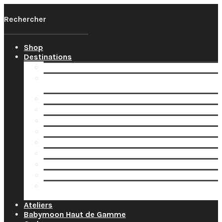
Shop
Destinations
Votre Babymoon Auvergne Rhône Alpes
Votre Babymoon en Bourgogne-Franche-
Comté
Votre Babymoon en Bretagne
Votre Babymoon en Centre-Val-de-Loire
Votre Babymoon en Grand-Est
Votre Babymoon en Ile-de-France
Votre Babymoon en Nouvelle-Aquitaine
Votre Babymoon en Normandie
Votre Babymoon en Occitanie
Votre Babymoon en Pays-de-la-Loire
Votre Babymoon en Provence-Alpes-Côte-
d’Azur
Ateliers
Babymoon Haut de Gamme