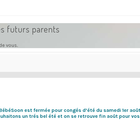
es futurs parents
de vous.
BébéSoon est fermée pour congés d’été du samedi 1er août 
haitons un trés bel été et on se retrouve fin août pour v