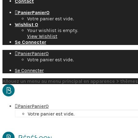
Contact
Panier
Panier
0
Votre panier est vide.
Wishlist
0
Your wishlist is empty.
View Wishlist
Se Connecter
Panier
Panier
0
Votre panier est vide.
Se Connecter
Allouez un menu au menu principal en apparence > thèmes
Panier
Panier
0
Votre panier est vide.