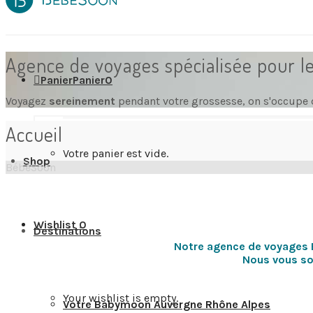
Agence de voyages spécialisée pour l
Panier
Panier
0
Voyagez
sereinement
pendant votre grossesse, on s'occupe 
Accueil
Votre panier est vide.
Shop
BébéSoon
Wishlist
0
Destinations
Notre agence de voyages 
Nous vous sou
Your wishlist is empty.
Votre Babymoon Auvergne Rhône Alpes