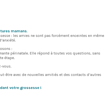
futures mamans
.
ssesse : les amies ne sont pas forcément enceintes en même
d’anxiété.
osons :
nte périnatale. Elle répond à toutes vos questions, sans
e étape.
z-vous.
eut-être avec de nouvelles amitiés et des contacts d’autres
ndant votre grossesse !