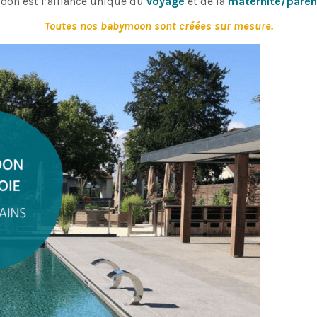
oon est l’alliance unique du
voyage
et de la
maternité/parent
Toutes nos babymoon sont créées sur mesure.