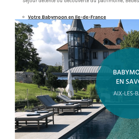
Séjour détente ou découverte du patrimoine, BébéS
Votre Babymoon en Ile-de-France
Votre Babymoon en Nouvelle-Aquitaine
Votre Babymoon en Normandie
Votre Babymoon en Occitanie