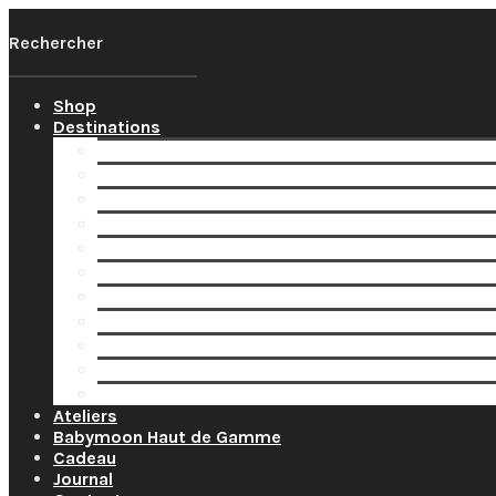
Shop
Destinations
Votre Babymoon Auvergne Rhône Alpes
Votre Babymoon en Bourgogne-Franche-Comté
Votre Babymoon en Bretagne
Votre Babymoon en Centre-Val-de-Loire
Votre Babymoon en Grand-Est
Votre Babymoon en Ile-de-France
Votre Babymoon en Nouvelle-Aquitaine
Votre Babymoon en Normandie
Votre Babymoon en Occitanie
Votre Babymoon en Pays-de-la-Loire
Votre Babymoon en Provence-Alpes-Côte-d’Az
Ateliers
Babymoon Haut de Gamme
Cadeau
Journal