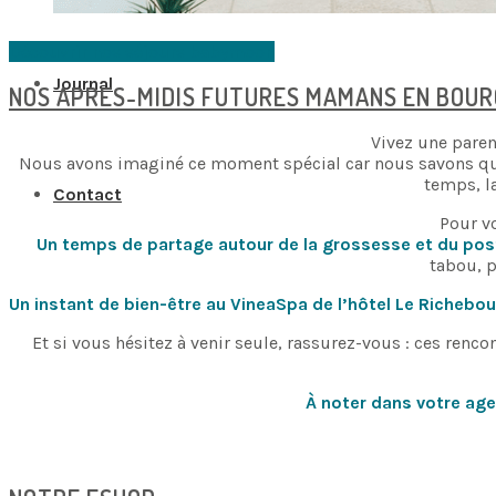
Découvrir nos séjours babymoon
Journal
NOS APRES-MIDIS FUTURES MAMANS EN BOU
Vivez une pare
Nous avons imaginé ce moment spécial car nous savons qu’i
temps, la
Contact
Pour v
Un temps de partage autour de la grossesse et du po
tabou, 
Un instant de bien-être au VineaSpa de l’hôtel Le Richebo
Et si vous hésitez à venir seule, rassurez-vous : ces renc
À noter dans votre age