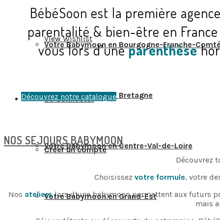
BébéSoon est la première agence
parentalité & bien-être en France
View Wishlist
Votre Babymoon en Bourgogne-Franche-Comt
vous lors d’une
parenthèse
hor
Votre Babymoon en Bretagne
Découvrez notre catalogue
Se Connecter
NOS SEJOURS BABYMOON
Votre Babymoon en Centre-Val-de-Loire
Créer un compte
Découvrez t
Choisissez
votre formule
, votre d
Nos
ateliers
lors d’une babymoon permettent aux futurs par
Votre Babymoon en Grand-Est
mais au