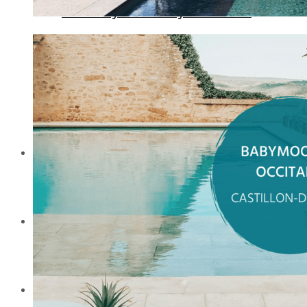
Votre Babymoon en Pays-de-la-Loire
Votre Babymoon en Provence-Alpes-Côte-d’Az
Ateliers
Babymoon Haut de Gamme
Cadeau