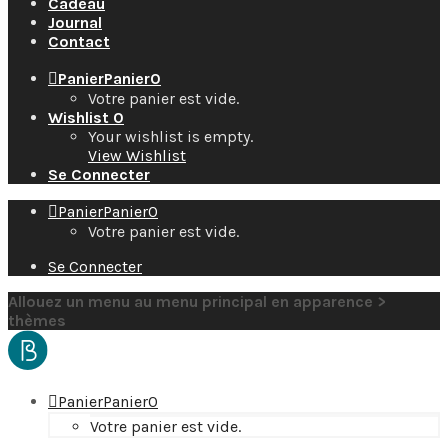
Cadeau
Journal
Contact
Panier
Panier
0
Votre panier est vide.
Wishlist
0
Your wishlist is empty.
View Wishlist
Se Connecter
Panier
Panier
0
Votre panier est vide.
Se Connecter
Allouez un menu au menu principal en apparence >
thèmes
Panier
Panier
0
Votre panier est vide.