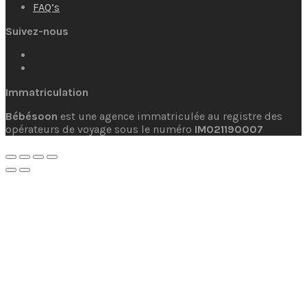
FAQ’s
Suivez-nous
Immatriculation
Bébésoon
est une agence immatriculée au registre des
opérateurs de voyage sous le numéro
IM021190007