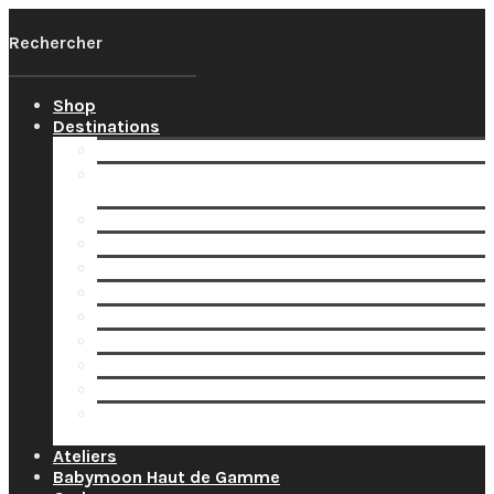
Shop
Destinations
Votre Babymoon Auvergne Rhône Alpes
Votre Babymoon en Bourgogne-Franche-
Comté
Votre Babymoon en Bretagne
Votre Babymoon en Centre-Val-de-Loire
Votre Babymoon en Grand-Est
Votre Babymoon en Ile-de-France
Votre Babymoon en Nouvelle-Aquitaine
Votre Babymoon en Normandie
Votre Babymoon en Occitanie
Votre Babymoon en Pays-de-la-Loire
Votre Babymoon en Provence-Alpes-Côte-
d’Azur
Ateliers
Babymoon Haut de Gamme