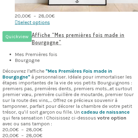
Plage
20,00
€
–
28,00
€
de
Select options
prix :
20,00€
Affiche “Mes premières fois made in
Quickview
à
Bourgogne”
28,00€
Mes Premières fois
Bourgogne
Découvrez l'affiche
"Mes Premières Fois made in
Bourgogne"
à personnaliser. Idéale pour immortaliser les
étapes importantes de la vie de vos petits Bourguignons :
premiers pas, premières dents, premiers mots...et surtout
premier vœu, première cuillère de moutarde, premier tour
sur la route des vins,... Offrez ce précieux souvenir à
tamponner, parfait pour décorer la chambre de votre petit
trésor, qu'il soit garçon ou fille. Un
cadeau de naissance
qui fera sensation ! Choisissez ci-dessous
votre option
avec ou sans tampon :
Plage
20,00
€
–
28,00
€
de
Plage
20,00
€
–
28,00
€