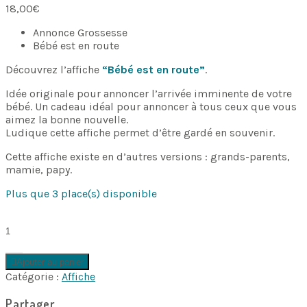
18,00
€
Annonce Grossesse
Bébé est en route
Découvrez l’affiche
“Bébé est en route”
.
Idée originale pour annoncer l’arrivée imminente de votre
bébé. Un cadeau idéal pour annoncer à tous ceux que vous
aimez la bonne nouvelle.
Ludique cette affiche permet d’être gardé en souvenir.
Cette affiche existe en d’autres versions : grands-parents,
mamie, papy.
Plus que 3 place(s) disponible
Affiche
Annonce
"Bébé
est
Ajouter au panier
en
Catégorie :
Affiche
route"
quantity
Partager