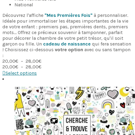
National
Découvrez l'affiche
"Mes Premières Fois"
à personnaliser.
Idéale pour immortaliser les étapes importantes de la vie
de votre enfant : premiers pas, premières dents, premiers
mots... Offrez ce précieux souvenir à tamponner, parfait
pour décorer la chambre de votre petit trésor, qu'il soit
garçon ou fille. Un
cadeau de naissance
qui fera sensation
! Choisissez ci-dessous
votre option
avec ou sans tampon
:
Plage
20,00
€
–
28,00
€
de
Plage
20,00
€
–
28,00
€
prix :
de
Select options
20,00€
prix :
à
20,00€
28,00€
à
28,00€