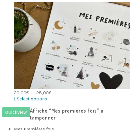
Plage
20,00
€
–
28,00
€
de
Select options
prix :
20,00€
Affiche “Mes premières fois” à
Quickview
à
tamponner
28,00€
Mes Premières fois