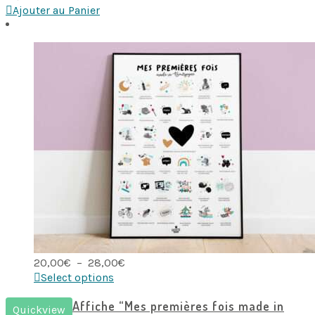
Ajouter au Panier
Plage
20,00
€
–
28,00
€
de
Select options
prix :
20,00€
Affiche “Mes premières fois made in
Quickview