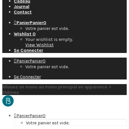
Cadeau
Journal
Contact
Panier
Panier
0
Votre panier est vide.
Wishlist
0
Your wishlist is empty.
View Wishlist
Se Connecter
Panier
Panier
0
Votre panier est vide.
Se Connecter
Allouez un menu au menu principal en apparence >
thèmes
Panier
Panier
0
Votre panier est vide.