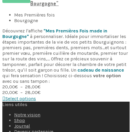
à
Bourgogne”
28,00€
Mes Premières fois
Bourgogne
Découvrez l'affiche
"Mes Premières Fois made in
Bourgogne"
à personnaliser. Idéale pour immortaliser les
étapes importantes de la vie de vos petits Bourguignons :
premiers pas, premières dents, premiers mots...et surtout
premier vœu, première cuillère de moutarde, premier tour
sur la route des vins,... Offrez ce précieux souvenir à
tamponner, parfait pour décorer la chambre de votre petit
trésor, qu'il soit garçon ou fille. Un
cadeau de naissance
qui fera sensation ! Choisissez ci-dessous
votre option
avec ou sans tampon :
Plage
20,00
€
–
28,00
€
de
Plage
20,00
€
–
28,00
€
prix :
de
Select options
20,00€
prix :
Liens utiles
à
20,00€
28,00€
à
Notre vision
28,00€
Shop
Journal
Devenir partenaire