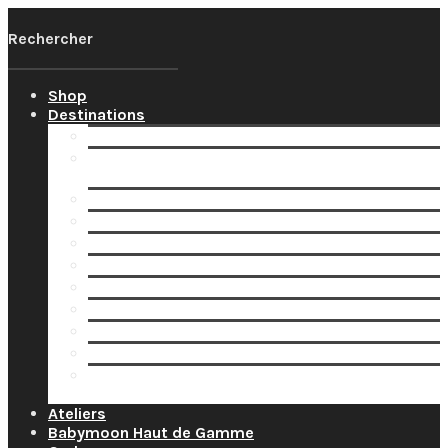
Shop
Destinations
Votre Babymoon Auvergne Rhône Alpes
Votre Babymoon en Bourgogne-Franche-
Comté
Votre Babymoon en Bretagne
Votre Babymoon en Centre-Val-de-Loire
Votre Babymoon en Grand-Est
Votre Babymoon en Ile-de-France
Votre Babymoon en Nouvelle-Aquitaine
Votre Babymoon en Normandie
Votre Babymoon en Occitanie
Votre Babymoon en Pays-de-la-Loire
Votre Babymoon en Provence-Alpes-Côte-
d’Azur
Ateliers
Babymoon Haut de Gamme