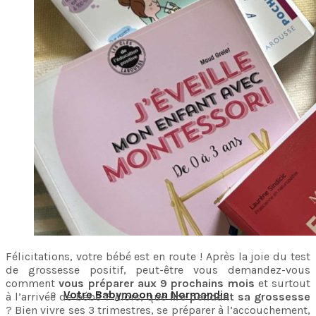
Votre Babymoon en Centre-Val-de-Loire
Votre Babymoon en Grand-Est
Votre Babymoon en Ile-de-France
Votre Babymoon en Nouvelle-Aquitaine
Félicitations, votre bébé est en route ! Après la joie du test
de grossesse positif, peut-être vous demandez-vous
comment
vous préparer aux 9 prochains mois
et surtout
Votre Babymoon en Normandie
à l’arrivée de bébé ? Alors, que
lire pendant sa grossesse
? Bien vivre ses 3 trimestres, se préparer à l’accouchement,