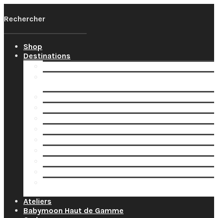
Shop
Destinations
Votre Babymoon Auvergne Rhône Alpes
Votre Babymoon en Bourgogne-Franche-
Comté
Votre Babymoon en Bretagne
Votre Babymoon en Centre-Val-de-Loire
Votre Babymoon en Grand-Est
Votre Babymoon en Ile-de-France
Votre Babymoon en Nouvelle-Aquitaine
Votre Babymoon en Normandie
Votre Babymoon en Occitanie
Votre Babymoon en Pays-de-la-Loire
Votre Babymoon en Provence-Alpes-Côte-
d’Azur
Ateliers
Babymoon Haut de Gamme