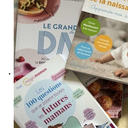
Your wishlist is empty.
Votre Babymoon Auvergne Rhône Alpes
View Wishlist
Votre Babymoon en Bourgogne-Franche-
Comté
Se Connecter
Votre Babymoon en Bretagne
Créer un compte