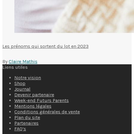
Les prénoms qui sortent du lot en 2023
By
Claire Mathis
Liens utiles
Notre vision
Shop
Journal
Devenir partenaire
Week-end Futurs Parents
Mentions légales
Conditions générales de vente
Plan du site
Partenaires
FAQ’s