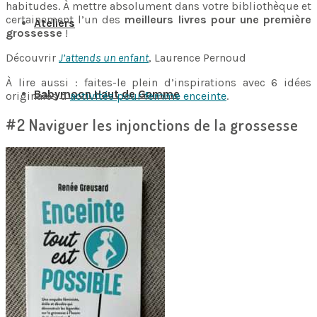
habitudes. À mettre absolument dans votre bibliothèque et
certainement l’un des
meilleurs livres pour une première
Ateliers
grossesse
!
Découvrir
J’attends un enfant
, Laurence Pernoud
À lire aussi : faites-le plein d’inspirations avec 6 idées
Babymoon Haut de Gamme
originales d’
activités pour femme enceinte
.
#2 Naviguer les injonctions de la grossesse
Cadeau
Journal
Contact