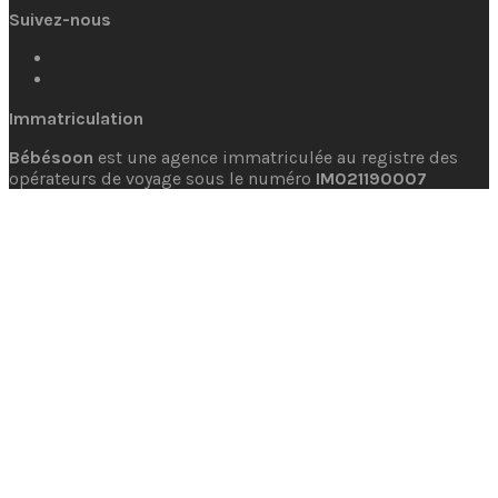
Suivez-nous
Immatriculation
Bébésoon
est une agence immatriculée au registre des
opérateurs de voyage sous le numéro
IM021190007