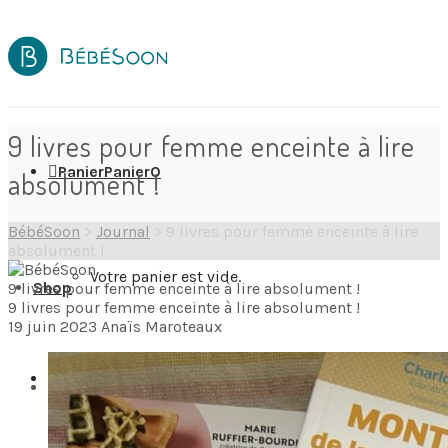
9 livres pour femme enceinte à lire
Panier
Panier
0
absolument !
BébéSoon
>
Journal
>
9 livres pour femme enceinte à lire
absolument !
Votre panier est vide.
Shop
9 livres pour femme enceinte à lire absolument !
9 livres pour femme enceinte à lire absolument !
19 juin 2023
Anaïs Maroteaux
Wishlist
0
Destinations