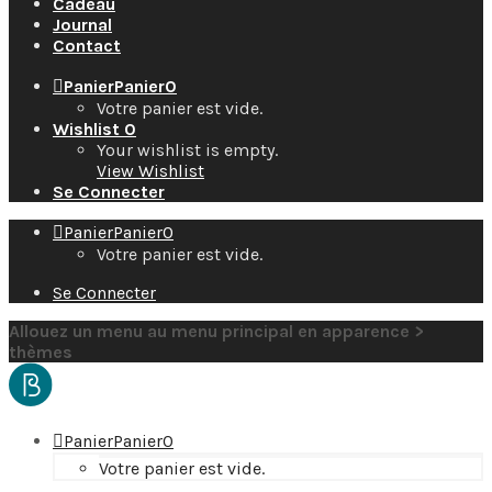
Cadeau
Journal
Contact
Panier
Panier
0
Votre panier est vide.
Wishlist
0
Your wishlist is empty.
View Wishlist
Se Connecter
Panier
Panier
0
Votre panier est vide.
Se Connecter
Allouez un menu au menu principal en apparence >
thèmes
Panier
Panier
0
Votre panier est vide.