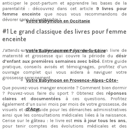
anticiper le post-partum et apprendre les bases de la
parentalité : découvrez dans cet article
9 livres pour
femme enceinte
que nous vous recommandons de
dévorer sans plus attendre !
Votre Babymoon en Occitanie
#1 Le grand classique des livres pour femme
enceinte
J’attends un enfant
, de Laurence Pernoud est un livre de
Votre Babymoon en Pays-de-la-Loire
maternité et grossesse qui couvre la période du
désir
d’enfant aux premières semaines avec bébé
. Entre guide
pratique, conseils avisés et témoignages, profitez d’un
ouvrage complet qui vous aidera à naviguer votre
grossesse sereinement.
Votre Babymoon en Provence-Alpes-Côte-
Que pouvez-vous manger enceinte ? Comment bien dormir
? Pouvez-vous faire du sport ? Obtenez des
réponses
claires et documentées
à ces questions. Profitez
également d’un suivi mois par mois de votre grossesse, de
d’Azur
visuels et d’un guide pour les démarches administratives
ainsi que les consultations médicales liées à la naissance.
Cerise sur le gâteau : le livre est
mis à jour tous les ans
,
pour tenir comptes des évolutions médicales et des