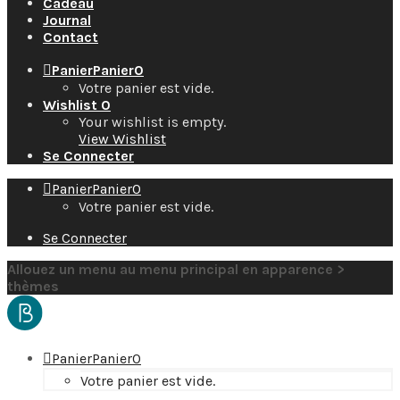
Cadeau
Journal
Contact
Panier
Panier
0
Votre panier est vide.
Wishlist
0
Your wishlist is empty.
View Wishlist
Se Connecter
Panier
Panier
0
Votre panier est vide.
Se Connecter
Allouez un menu au menu principal en apparence >
thèmes
Panier
Panier
0
Votre panier est vide.