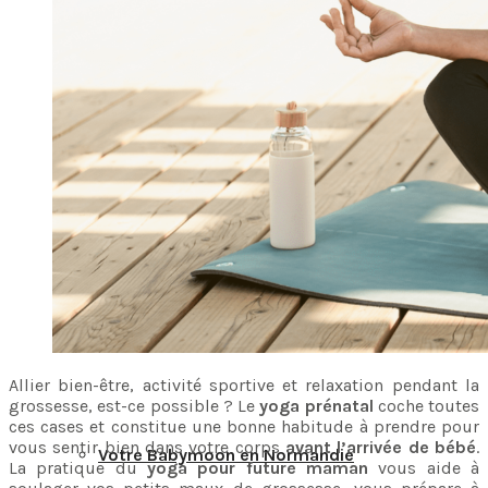
Votre Babymoon en Centre-Val-de-Loire
Votre Babymoon en Grand-Est
Votre Babymoon en Ile-de-France
Votre Babymoon en Nouvelle-Aquitaine
Allier bien-être, activité sportive et relaxation pendant la
grossesse, est-ce possible ? Le
yoga prénatal
coche toutes
ces cases et constitue une bonne habitude à prendre pour
vous sentir bien dans votre corps
avant l’arrivée de bébé
.
Votre Babymoon en Normandie
La pratique du
yoga pour future maman
vous aide à