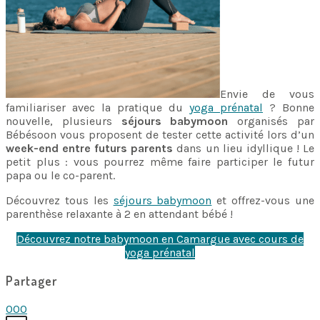
Envie de vous
familiariser avec la pratique du
yoga prénatal
? Bonne
nouvelle, plusieurs
séjours babymoon
organisés par
Bébésoon vous proposent de tester cette activité lors d’un
week-end entre futurs parents
dans un lieu idyllique ! Le
petit plus : vous pourrez même faire participer le futur
papa ou le co-parent.
Découvrez tous les
séjours babymoon
et offrez-vous une
parenthèse relaxante à 2 en attendant bébé !
Découvrez notre babymoon en Camargue avec cours de
yoga prénatal
Partager
0
0
0