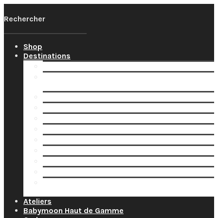
Shop
Destinations
Votre Babymoon Auvergne Rhône Alpes
Votre Babymoon en Bourgogne-Franche-
Comté
Votre Babymoon en Bretagne
Votre Babymoon en Centre-Val-de-Loire
Votre Babymoon en Grand-Est
Votre Babymoon en Ile-de-France
Votre Babymoon en Nouvelle-Aquitaine
Votre Babymoon en Normandie
Votre Babymoon en Occitanie
Votre Babymoon en Pays-de-la-Loire
Votre Babymoon en Provence-Alpes-Côte-
d’Azur
Ateliers
Babymoon Haut de Gamme