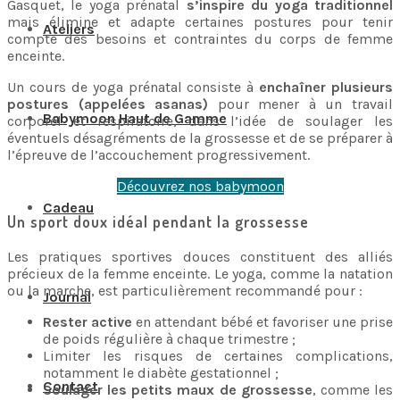
Gasquet, le yoga prénatal
s’inspire du yoga traditionnel
mais élimine et adapte certaines postures pour tenir
Ateliers
compte des besoins et contraintes du corps de femme
enceinte.
Un cours de yoga prénatal consiste à
enchaîner plusieurs
postures (appelées asanas)
pour mener à un travail
Babymoon Haut de Gamme
corporel et respiratoire, dans l’idée de soulager les
éventuels désagréments de la grossesse et de se préparer à
l’épreuve de l’accouchement progressivement.
Découvrez nos babymoon
Cadeau
Un sport doux idéal pendant la grossesse
Les pratiques sportives douces constituent des alliés
précieux de la femme enceinte. Le yoga, comme la natation
ou la marche, est particulièrement recommandé pour :
Journal
Rester active
en attendant bébé et favoriser une prise
de poids régulière à chaque trimestre ;
Limiter les risques de certaines complications,
notamment le diabète gestationnel ;
Contact
Soulager les petits maux de grossesse
, comme les