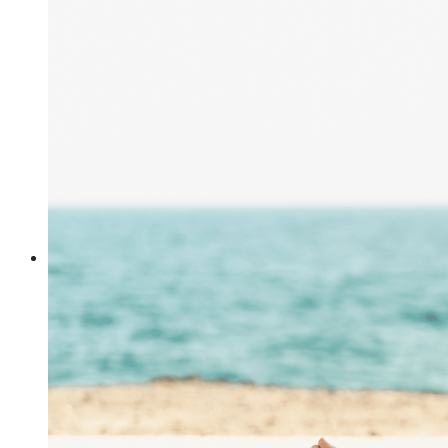
Your wishlist is empty.
Votre Babymoon Auvergne Rhône Alpes
View Wishlist
Votre Babymoon en Bourgogne-Franche-
Comté
Se Connecter
Votre Babymoon en Bretagne
Créer un compte