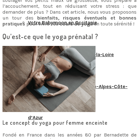
soulager vos petits maux de grossesse, vous prépare à
l’accouchement, tout en réduisant votre stress : que
demander de plus ? Dans cet article, nous vous proposons
un tour des
bienfaits, risques éventuels et bonnes
Votre Babymoon en Occitanie
pratiques
pour vivre vos
cours de yoga
en toute sérénité !
Qu’est-ce que le yoga prénatal ?
Votre Babymoon en Pays-de-la-Loire
Votre Babymoon en Provence-Alpes-Côte-
d’Azur
Le concept du yoga pour femme enceinte
Fondé en France dans les années 80 par Bernadette de