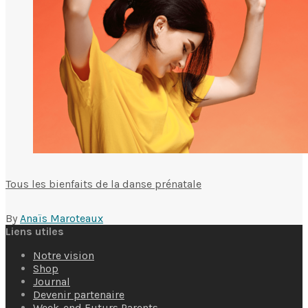
Tous les bienfaits de la danse prénatale
By
Anaïs Maroteaux
Liens utiles
Notre vision
Shop
Journal
Devenir partenaire
Week-end Futurs Parents