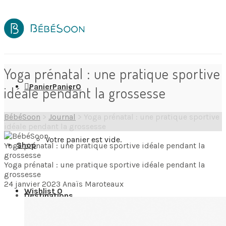
Yoga prénatal : une pratique sportive
Panier
Panier
0
idéale pendant la grossesse
BébéSoon
>
Journal
>
Yoga prénatal : une pratique sportive
idéale pendant la grossesse
Votre panier est vide.
Shop
Yoga prénatal : une pratique sportive idéale pendant la
grossesse
Yoga prénatal : une pratique sportive idéale pendant la
grossesse
24 janvier 2023
Anaïs Maroteaux
Wishlist
0
Destinations