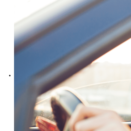
Your wishlist is empty.
Votre Babymoon Auvergne Rhône Alpes
View Wishlist
Votre Babymoon en Bourgogne-Franche-
Comté
Se Connecter
Votre Babymoon en Bretagne
Créer un compte