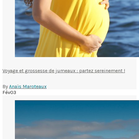
Voyage et grossesse de jumeaux : partez sereinement !
By
Anaïs Maroteaux
Fév
03