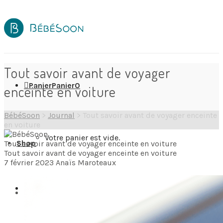
Tout savoir avant de voyager
Panier
Panier
0
enceinte en voiture
BébéSoon
>
Journal
>
Tout savoir avant de voyager enceinte
en voiture
Votre panier est vide.
Shop
Tout savoir avant de voyager enceinte en voiture
Tout savoir avant de voyager enceinte en voiture
7 février 2023
Anaïs Maroteaux
Wishlist
0
Destinations