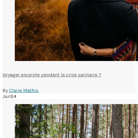
Voyager enceinte pendant la crise sanitaire ?
By
Claire Mathis
Juil
24