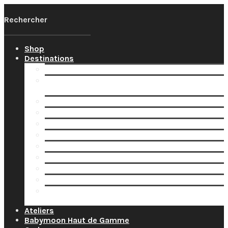
Shop
Destinations
Votre Babymoon Auvergne Rhône Alpes
Votre Babymoon en Bourgogne-Franche-
Comté
Votre Babymoon en Bretagne
Votre Babymoon en Centre-Val-de-Loire
Votre Babymoon en Grand-Est
Votre Babymoon en Ile-de-France
Votre Babymoon en Nouvelle-Aquitaine
Votre Babymoon en Normandie
Votre Babymoon en Occitanie
Votre Babymoon en Pays-de-la-Loire
Votre Babymoon en Provence-Alpes-Côte-
d’Azur
Ateliers
Babymoon Haut de Gamme