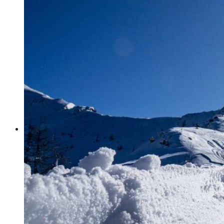
Your wishlist is empty.
Votre Babymoon Auvergne Rhône Alpes
View Wishlist
Votre Babymoon en Bourgogne-Franche-
Comté
Se Connecter
Votre Babymoon en Bretagne
Créer un compte