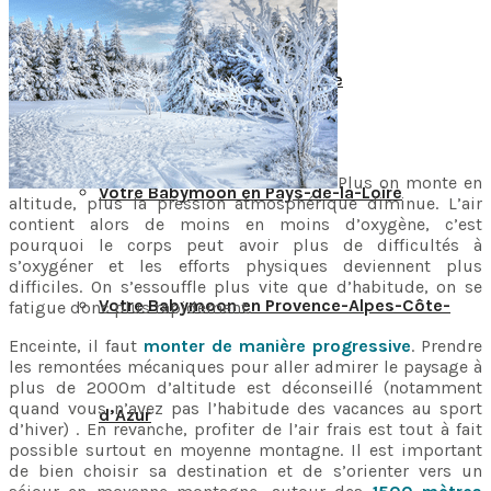
Votre Babymoon en Occitanie
Plus on monte en
Votre Babymoon en Pays-de-la-Loire
altitude, plus la pression atmosphérique diminue. L’air
contient alors de moins en moins d’oxygène, c’est
pourquoi le corps peut avoir plus de difficultés à
s’oxygéner et les efforts physiques deviennent plus
difficiles. On s’essouffle plus vite que d’habitude, on se
Votre Babymoon en Provence-Alpes-Côte-
fatigue donc plus rapidement.
Enceinte, il faut
monter de manière progressive
. Prendre
les remontées mécaniques pour aller admirer le paysage à
plus de 2000m d’altitude est déconseillé (notamment
quand vous n’avez pas l’habitude des vacances au sport
d’Azur
d’hiver) . En revanche, profiter de l’air frais est tout à fait
possible surtout en moyenne montagne. Il est important
de bien choisir sa destination et de s’orienter vers un