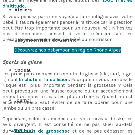
séjour en moyenne montagne, autour des
1500 mètres
d’altitude
.
Ateliers
Si vous pensez partir en voyage à la montagne avec votre
bébé, il faudra également penser à l’altitude car la pression
peut être trop importante pour un nouveau-né ! N’hésitez
pas à demander conseil à votre médecin sur les
précautions à prendre avec un bébé ou nourrisson.
Babymoon Haut de Gamme
Découvrez nos babymoon en région Rhône-Alpes
Sports de glisse
Cadeau
Les principaux risques des sports de glisse (ski, surf, luge,
…) sont
la chute
et
la collision
.
Pourquoi si vous tombez le
risque est plus important pendant la grossesse ? Cela
peut provoquer une fausse couche ou un accouchement
prématuré dans les cas les plus extrêmes. Quand on est
Journal
enceinte mieux vaut éviter de se faire opérer pour une
jambe ou un bras cassé !
Cependant, selon les médecins et votre niveau de ski, les
avis divergent. Il est conseillé de ne pas skier au-delà
ème
Contact
du
4
mois de grossesse
et de ne pas dépasser les