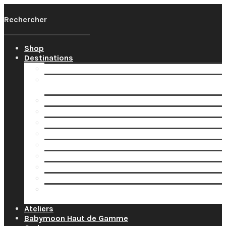
Shop
Destinations
Votre Babymoon Auvergne Rhône Alpes
Votre Babymoon en Bourgogne-Franche-
Comté
Votre Babymoon en Bretagne
Votre Babymoon en Centre-Val-de-Loire
Votre Babymoon en Grand-Est
Votre Babymoon en Ile-de-France
Votre Babymoon en Nouvelle-Aquitaine
Votre Babymoon en Normandie
Votre Babymoon en Occitanie
Votre Babymoon en Pays-de-la-Loire
Votre Babymoon en Provence-Alpes-Côte-
d’Azur
Ateliers
Babymoon Haut de Gamme