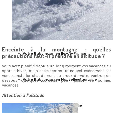
Votre Babymoon en Centre-Val-de-Loire
Votre Babymoon en Grand-Est
Enceinte à la montagne : quelles
Votre Babymoon en Ile-de-France
précautions faut-il prendre en altitude ?
Vous avez planifié depuis un long moment vos vacances au
sport d’hiver, mais entre-temps un nouvel événement est
venu s’installer chaudement au creux de votre ventre : ci-
Votre Babymoon en Nouvelle-Aquitaine
dessous quelques conseils pour passer de bonnes
vacances.
Attention à l’altitude
Votre Babymoon en Normandie