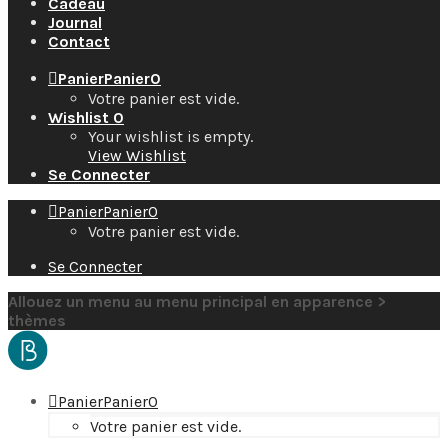
Cadeau
Journal
Contact
Panier
Panier
0
Votre panier est vide.
Wishlist
0
Your wishlist is empty.
View Wishlist
Se Connecter
Panier
Panier
0
Votre panier est vide.
Se Connecter
Allouez un menu au menu principal en apparence >
thèmes
Panier
Panier
0
Votre panier est vide.