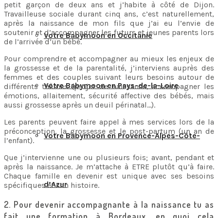
petit garçon de deux ans et j’habite à côté de Dijon.
Travailleuse sociale durant cinq ans, c’est naturellement,
après la naissance de mon fils que j’ai eu l’envie de
soutenir et d’accompagner les futurs et jeunes parents lors
Votre Babymoon en Occitanie
de l’arrivée d’un bébé.
Pour comprendre et accompagner au mieux les enjeux de
la grossesse et de la parentalité, j’interviens auprès des
femmes et des couples suivant leurs besoins autour de
Votre Babymoon en Pays-de-la-Loire
différents thèmes (projet de naissance, accompagner les
émotions, allaitement, sécurité affective des bébés, mais
aussi grossesse après un deuil périnatal…).
Les parents peuvent faire appel à mes services lors de la
préconception, la grossesse et le post-partum (un an de
Votre Babymoon en Provence-Alpes-Côte-
l’enfant).
Que j’intervienne une ou plusieurs fois; avant, pendant et
après la naissance. Je m’attache à ETRE plutôt qu’à faire.
Chaque famille en devenir est unique avec ses besoins
d’Azur
spécifiques et son histoire.
2. Pour devenir accompagnante à la naissance tu as
fait une formation à Bordeaux, en quoi cela