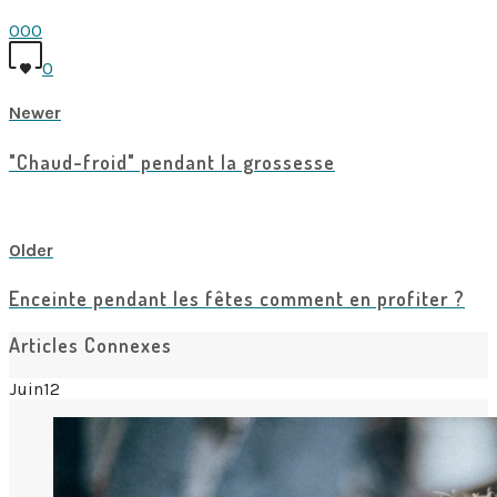
0
0
0
0
Newer
"Chaud-froid" pendant la grossesse
View all posts
Older
Enceinte pendant les fêtes comment en profiter ?
Articles Connexes
Juin
12