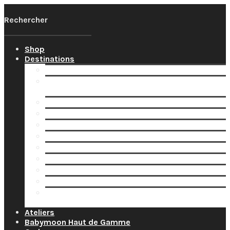
Shop
Destinations
Votre Babymoon Auvergne Rhône Alpes
Votre Babymoon en Bourgogne-Franche-
Comté
Votre Babymoon en Bretagne
Votre Babymoon en Centre-Val-de-Loire
Votre Babymoon en Grand-Est
Votre Babymoon en Ile-de-France
Votre Babymoon en Nouvelle-Aquitaine
Votre Babymoon en Normandie
Votre Babymoon en Occitanie
Votre Babymoon en Pays-de-la-Loire
Votre Babymoon en Provence-Alpes-Côte-
d’Azur
Ateliers
Babymoon Haut de Gamme