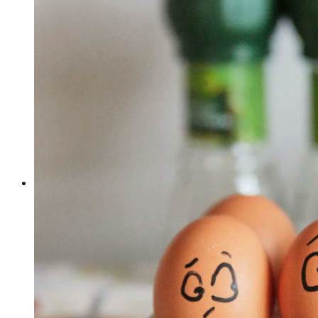
Your wishlist is empty.
Votre Babymoon Auvergne Rhône Alpes
View Wishlist
Votre Babymoon en Bourgogne-Franche-
Comté
Se Connecter
Votre Babymoon en Bretagne
Créer un compte