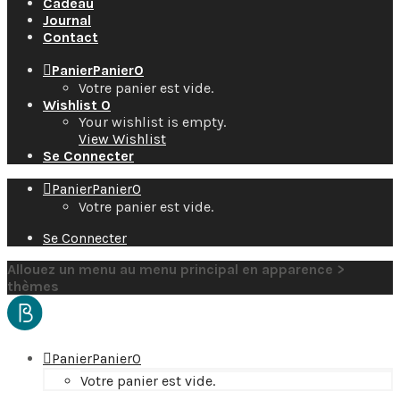
Cadeau
Journal
Contact
Panier
Panier
0
Votre panier est vide.
Wishlist
0
Your wishlist is empty.
View Wishlist
Se Connecter
Panier
Panier
0
Votre panier est vide.
Se Connecter
Allouez un menu au menu principal en apparence >
thèmes
Panier
Panier
0
Votre panier est vide.