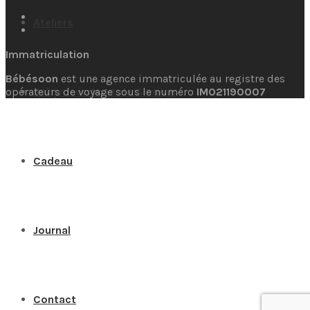
Ateliers
Immatriculation
Bébésoon
est une agence immatriculée au registre des
opérateurs de voyage sous le numéro
IM021190007
Babymoon Haut de Gamme
Cadeau
Journal
Contact