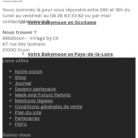
Nous sommes là pour vous répondre entre 09h et 18h du
lundi au vendredi au 06 26 83 53 82 ou par mail
contact@bebesoon.fr
Votre Babymoon en Occitanie
Nous trouver ?
BébéSoon – Village by CA
67 rue des Godrans
21000 Dijon
Votre Babymoon en Pays-de-la-Loire
Liens utiles
Notre vision
Shop
Journal
Votre Babymoon en Provence-Alpes-Côte-
Devenir partenaire
Week-end Futurs Parents
Mentions légales
Conditions générales de vente
Plan du site
d’Azur
Partenaires
FAQ’s
Suivez-nous