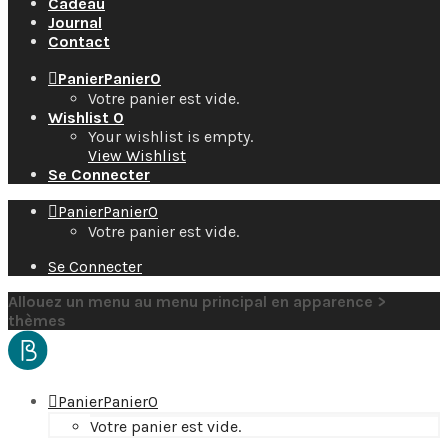
Cadeau
Journal
Contact
Panier
Panier
0
Votre panier est vide.
Wishlist
0
Your wishlist is empty.
View Wishlist
Se Connecter
Panier
Panier
0
Votre panier est vide.
Se Connecter
Allouez un menu au menu principal en apparence >
thèmes
Panier
Panier
0
Votre panier est vide.