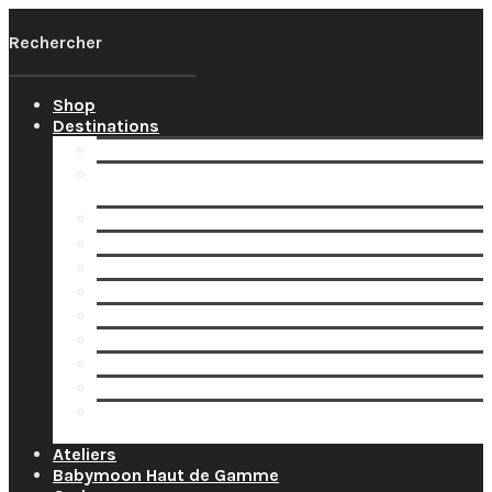
Shop
Destinations
Votre Babymoon Auvergne Rhône Alpes
Votre Babymoon en Bourgogne-Franche-
Comté
Votre Babymoon en Bretagne
Votre Babymoon en Centre-Val-de-Loire
Votre Babymoon en Grand-Est
Votre Babymoon en Ile-de-France
Votre Babymoon en Nouvelle-Aquitaine
Votre Babymoon en Normandie
Votre Babymoon en Occitanie
Votre Babymoon en Pays-de-la-Loire
Votre Babymoon en Provence-Alpes-Côte-
d’Azur
Ateliers
Babymoon Haut de Gamme