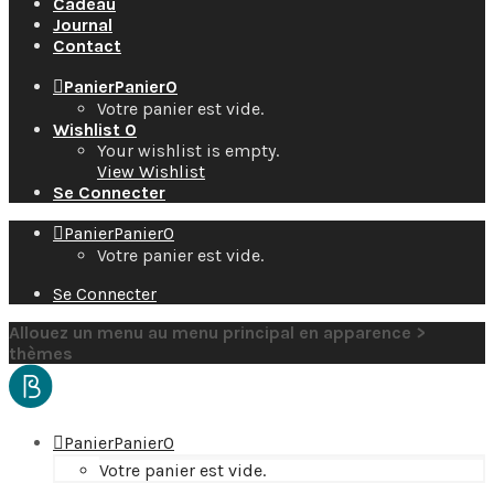
Cadeau
Journal
Contact
Panier
Panier
0
Votre panier est vide.
Wishlist
0
Your wishlist is empty.
View Wishlist
Se Connecter
Panier
Panier
0
Votre panier est vide.
Se Connecter
Allouez un menu au menu principal en apparence >
thèmes
Panier
Panier
0
Votre panier est vide.