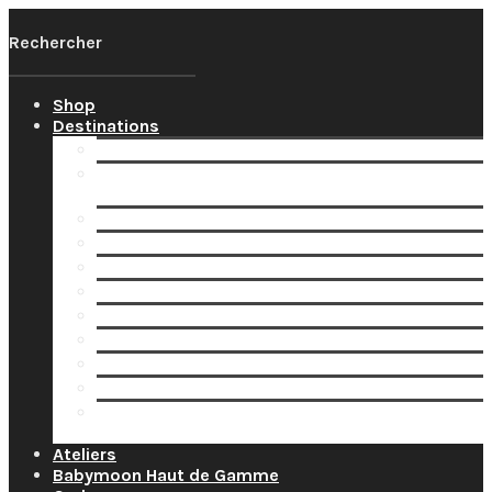
Shop
Destinations
Votre Babymoon Auvergne Rhône Alpes
Votre Babymoon en Bourgogne-Franche-
Comté
Votre Babymoon en Bretagne
Votre Babymoon en Centre-Val-de-Loire
Votre Babymoon en Grand-Est
Votre Babymoon en Ile-de-France
Votre Babymoon en Nouvelle-Aquitaine
Votre Babymoon en Normandie
Votre Babymoon en Occitanie
Votre Babymoon en Pays-de-la-Loire
Votre Babymoon en Provence-Alpes-Côte-
d’Azur
Ateliers
Babymoon Haut de Gamme