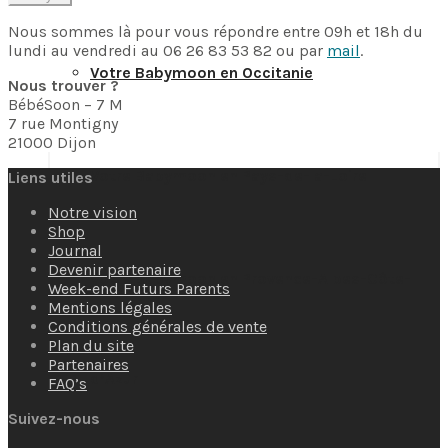
Nous sommes là pour vous répondre entre 09h et 18h du
lundi au vendredi au 06 26 83 53 82 ou par
mail
.
Votre Babymoon en Occitanie
Nous trouver ?
BébéSoon – 7 M
7 rue Montigny
21000 Dijon
Votre Babymoon en Pays-de-la-Loire
Liens utiles
Notre vision
Shop
Journal
Devenir partenaire
Votre Babymoon en Provence-Alpes-Côte-
Week-end Futurs Parents
Mentions légales
Conditions générales de vente
Plan du site
Partenaires
d’Azur
FAQ’s
Suivez-nous