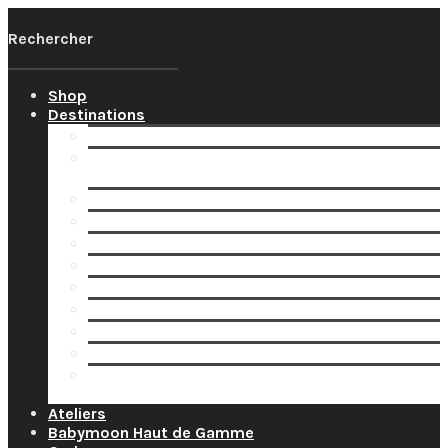
Shop
Destinations
Votre Babymoon Auvergne Rhône Alpes
Votre Babymoon en Bourgogne-Franche-
Comté
Votre Babymoon en Bretagne
Votre Babymoon en Centre-Val-de-Loire
Votre Babymoon en Grand-Est
Votre Babymoon en Ile-de-France
Votre Babymoon en Nouvelle-Aquitaine
Votre Babymoon en Normandie
Votre Babymoon en Occitanie
Votre Babymoon en Pays-de-la-Loire
Votre Babymoon en Provence-Alpes-Côte-
d’Azur
Ateliers
Babymoon Haut de Gamme