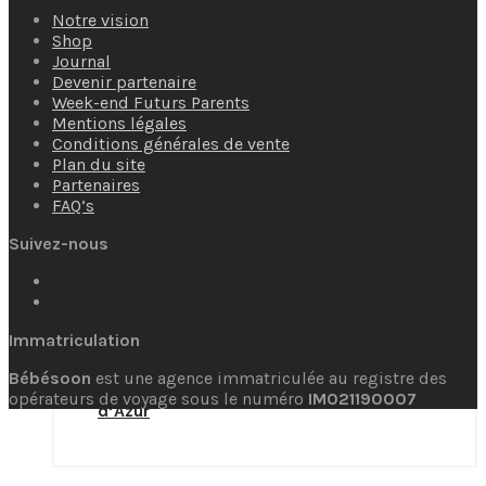
2
à
Notre vision
000,00€
2
Shop
000,00€
Journal
Votre Babymoon en Occitanie
Devenir partenaire
Week-end Futurs Parents
Mentions légales
Conditions générales de vente
Plan du site
Partenaires
Votre Babymoon en Pays-de-la-Loire
FAQ’s
Suivez-nous
Votre Babymoon en Provence-Alpes-Côte-
Immatriculation
Bébésoon
est une agence immatriculée au registre des
opérateurs de voyage sous le numéro
IM021190007
d’Azur