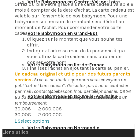
Votre Babymoon en Centre-Val-de-Loire
Offrez du bien-être grâce à une carte cadeau valable 6
mois à compter de la date d'achat. La carte cadeau est
valable sur l'ensemble de nos babymoon. Pour une
babymoon sur-mesure le montant sera déduit au
moment de l'achat. Pour commander votre carte
cadeau
Votre Babymoon en Grand-Est
Cliquez sur le montant que vous souhaitez
offrir.
Indiquez l'adresse mail de la personne à qui
vous offrez la carte cadeau sans oublier de
donner votre nom
Votre Babymoon en Ile-de-France
Finalisez l'achat en ajoutant la carte au panier.
Un cadeau original et utile pour des futurs parents
sereins.
Si vous souhaitez que nous vous envoyons un
petit "coffret bon cadeau" n'hésistez pas à nous contacter
par mail : contact@bebesoon.fr ou par téléphoner au 06 26
Votre Babymoon en Nouvelle-Aquitaine
83 53 82.
Les cartes cadeaux ne peuvent faire l'objet d'un
remboursement.
Plage
30,00
€
–
2 000,00
€
de
Plage
30,00
€
–
2 000,00
€
prix :
de
Select options
30,00€
prix :
Votre Babymoon en Normandie
à
30,00€
Liens utiles