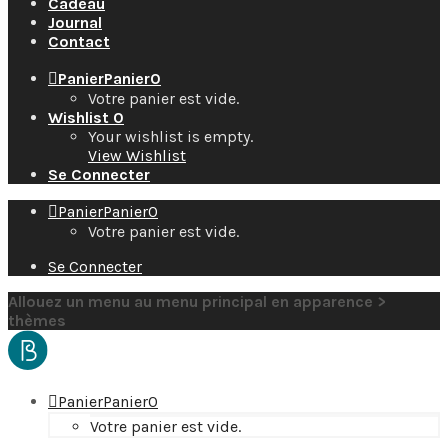
Cadeau
Journal
Contact
Panier
Panier
0
Votre panier est vide.
Wishlist
0
Your wishlist is empty.
View Wishlist
Se Connecter
Panier
Panier
0
Votre panier est vide.
Se Connecter
Allouez un menu au menu principal en apparence >
thèmes
Panier
Panier
0
Votre panier est vide.