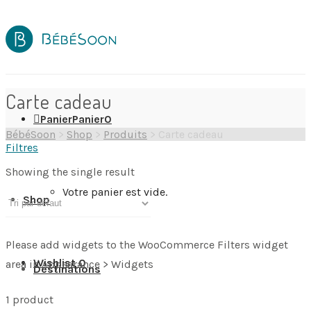
Carte cadeau
Panier
Panier
0
BébéSoon
>
Shop
>
Produits
>
Carte cadeau
Filtres
Showing the single result
Votre panier est vide.
Shop
Please add widgets to the WooCommerce Filters widget
Wishlist
0
area in Appearance > Widgets
Destinations
1 product